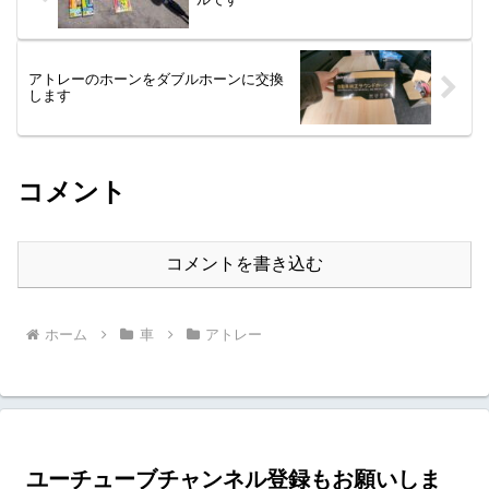
ど自分好みの物を選択できます。今回使
用したフロアマットHotField マットカラ
ー:STDブラック:ステッチ糸ブルー今回使
用したラゲッジマットマットカラー:STD
ブラック ロック糸カラー:ブルーバンパー
アトレーのホーンをダブルホーンに交換
ガードは無料のオプションで取付けでき
します
ま...
コメント
コメントを書き込む
ホーム
車
アトレー
ユーチューブチャンネル登録もお願いしま