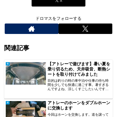
X
ドロマスをフォローする
関連記事
【アトレーで遊びます】暑い夏を
車
乗り切るため、天井吸音、断熱シ
ートを取り付けてみました
目的は釣りの時の車中泊や仕事の待ち時
間を少しでも快適に過ごす事。暑すぎる
んですよね、涼しくすごしたいんです。
どれだけの効果があるのかはわかりませ
んが、少しでも夏の車の中の温度を下げ
られるのならと思い取り付けることにし
アトレーのホーンをダブルホーン
車
ました。動画の撮影をしながら一人で施
に交換します
工したので3時間位時間がかかりました
が、撮影無し、二人で作業できるならも
今回はホーンを交換します。道を譲って