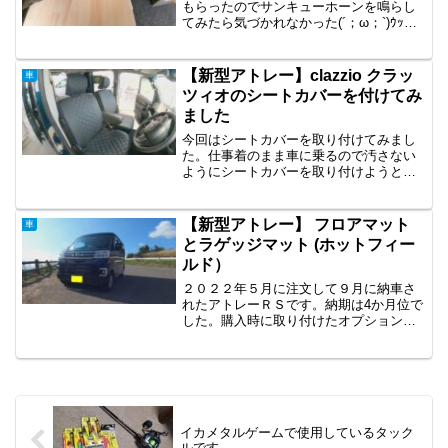
っと早く終わると思います。できれば二
もらったのでサンキューホーンを鳴らし
人で作業するのをおすすめします。一人
てみたら気づかれなかった(´；ω；`)ｳｯ…
で作業すると天井を取り外し又は取り付
純正の音が小さすぎなので音量を上げる
ける際に、傷を付けてしまうリスクが大
ために、ホーンを交換することにした。
きくなります。気を付けて作業しないと
アトレー（S700V）のホーン交換は、バ
【新型アトレー】clazzio クラッ
車
いけません。私はこの商品を2重に重ねて
ンパーを外す必要があります。手順さえ
ツィオのシートカバーを付けてみ
貼り付けましたQuiet-Mo 断熱シート 車
分かればDIYでも十分に可能です。「バン
ました
断熱材 断...
パーの外し方がわからない」という方に
向けて、動画とブログで解説していきま
今回はシートカバーを取り付けてみまし
す。今回の作業動画作業の雰囲気を掴む
た。仕事着のまま車に乗るので汚さない
ために、まずは動画をチェックしてみて
ようにシートカバーを取り付けようと思
ください！ホーン交換に必要な部材交換
ったわけです。探したのはあまり派手で
用ホーン（アマゾンの激安品です） ス
はなく、抑え目な感じの物。軽の箱バン
テー（ホームセンターで購入）ホーン交
に取り付けるのであまり高級な物も逆に
【新型アトレー】 フロアマット
車
換に必要な工具類10ｍｍ・12ｍｍソケッ
ダサイんじゃないかと思いまして。やは
とラゲッジマット (ホットフィー
トレ...
りシートカバーと言えばクラッツィオし
ルド）
か思いつきませんでした。汎用品だと
色々なメーカーがありますが、やはり使
２０２２年５月に注文して９月に納車さ
用しているとズレてしまったりするよう
れたアトレーＲＳです。納期は4か月位で
な気がして車種専用設計の物を選択しま
した。購入時に取り付けたオプション
した。クラッツィオのキルティングライ
は、ディスプレイオーディオ・ナンバー
プ ＥＤ－６６１０ ブラック×ブルーステ
フレーム・フロントのドアバイザーのみ
ッチです。私のアトレーはリアシートは
です。まずは最低限装着すべき物を取り
たたんだ状態がほとんどなので、フロン
付けていきます。参考程度に御覧下さ
トシートにだけ取り付け...
い。今回はフロアマットとラゲッジマッ
トを設置しました。純正だと選んだりで
イカメタルゲームで使用しているタック
きないですが、社外品だと形状や、色な
ルです