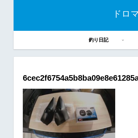
ドロ
釣り日記
6cec2f6754a5b8ba09e8e61285