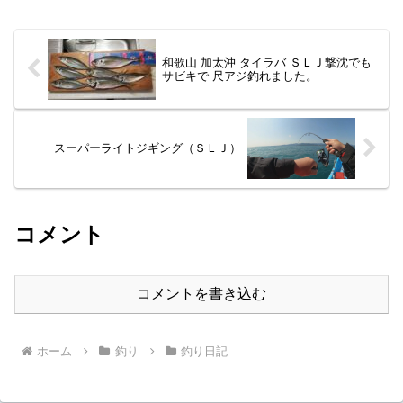
す。小学生の頃は、主に川釣り、バス釣
するも、風で流されて底どりが難しい。
りをやっていました。中学生になったこ
釣りにくいけど、船を操船しながら２投
ろには、本格的にバス釣りにはまってい
目、アオハタＧＥＴ。少し小さめだった
ました。高校時代はあまり釣りに行って
ので、リリース...
和歌山 加太沖 タイラバ ＳＬＪ撃沈でも
なかったと思います。２０歳頃～ シー
サビキで 尺アジ釣れました。
バス釣り、ブラックバスを釣り。２８歳
頃～ 春夏は渓流釣り、冬はグレ釣り。
３０歳頃～ グレ釣り、イカ釣り（ヤエ
ン、エギング）、タマン釣り、渓流釣
り。３５歳頃～ 春夏秋は、石鯛釣り、
スーパーライトジギング（ＳＬＪ）
冬はグレ釣り、イカ釣り（ヤエン...
コメント
コメントを書き込む
ホーム
釣り
釣り日記