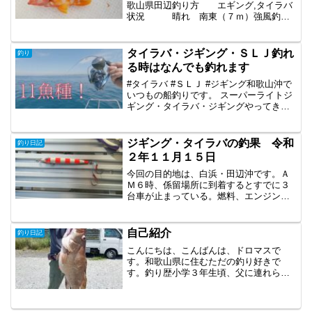
エギを投入！！あれ・・・エギを落とし
歌山県田辺釣り方 エギング,タイラバ
た瞬間何かがエギにアタック、ん、あ
状況 晴れ 南東（７ｍ）強風釣り
れ、エギとられた・・・うそ～( ﾉД`)ｼｸｼ
人 ドロマス前回のリベンジでエギン
ｸ…太刀魚です。ピューと出てきてエギ持
グ頑張ろうと思い、意気込んでいました
ってかれました。まさかこんなところに
が、強風。いつもは、ボートの係留場所
タイラバ・ジギング・ＳＬＪ釣れ
釣り
太刀魚がいるとは思ってもみなかったの
では風がなく、湾から出ると強風パター
る時はなんでも釣れます
で驚きです。じゃーこいつ釣ったろ。ジ
ンですが。今回は係留場所でも、強風が
グ...
吹いています。これはヤバいと思い、車
#タイラバ #ＳＬＪ #ジギング和歌山沖で
の中で考えます。帰ろかな。いやしか
いつもの船釣りです。 スーパーライトジ
し、１時間、高速代金、ガソリン代をか
ギング・タイラバ・ジギングやってきま
けて来た。行くしかない。６時３０分準
した。 エソも入れると１１魚種に遊んで
備に入ります。７時、出航。港から出る
もらいました。
とやっぱり爆風。風裏探してウロウロし
ジギング・タイラバの釣果 令和
釣り日記
ます。島の裏に隠れてみたりするもダ
２年１１月１５日
メ。それでも頑張って、エギングやって
はみたが、やっぱり釣りに...
今回の目的地は、白浜・田辺沖です。Ａ
Ｍ６時、係留場所に到着するとすでに３
台車が止まっている。燃料、エンジンオ
イル、釣具、荷物を降ろして準備しま
す。燃料入れたり、エンジンオイル補充
したりと結構タイヘン。AM７時前にやっ
自己紹介
釣り日記
と出船。天気はいいんですが、東からの
こんにちは、こんばんは、ドロマスで
風が強く少し波もあります。まずは、ジ
す。和歌山県に住むただの釣り好きで
ギング。水深９５ｍから釣り開始。 ジ
す。釣り歴小学３年生頃、父に連れられ
ギングタックルロッド シマノ オシア
堤防での浮き釣りが最初だと記憶してい
ジガー ＬＪリール シマノ オシアジ
ます。浮きが入ったのに、あわせを入れ
ガー1500HGジグ シマノ サーディン
ずリール巻いて怒られたのを覚えていま
ウェーバー 160ｇ ブルピンジグを投入